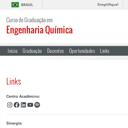
Simplifique!
BRASIL
Curso de Graduação em
Engenharia Química
Início
Graduação
Docentes
Oportunidades
Links
Links
Centro Acadêmico:
Instagram
Facebook
LinkedIn
Youtube
Spotify
Sinergia: